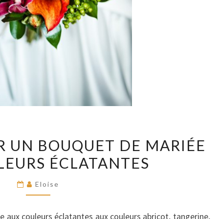
UN
UR UN BOUQUET DE MARIÉE
CLOSE
LEURS ÉCLATANTES
UP
SUR
Eloise
UN
BOUQUET
 aux couleurs éclatantes aux couleurs abricot, tangerine,