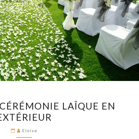
ALLÉE
 CÉRÉMONIE LAÎQUE EN
D’UNE
EXTÉRIEUR
CÉRÉMONIE
LAÎQUE
Eloise
EN