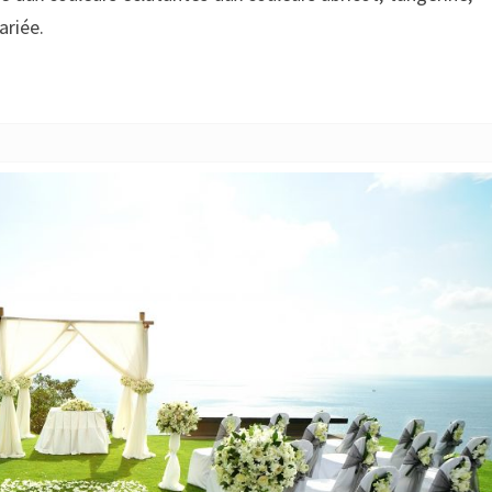
DE
ariée.
MARIÉE
AUX
COULEURS
ÉCLATANTES