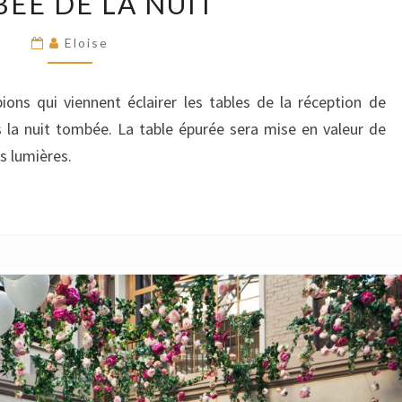
ÉE DE LA NUIT
DE
MARIAGE
Eloise
EN
PLEIN
ons qui viennent éclairer les tables de la réception de
AIR
is la nuit tombée. La table épurée sera mise en valeur de
À
s lumières.
LA
TOMBÉE
DE
LA
NUIT