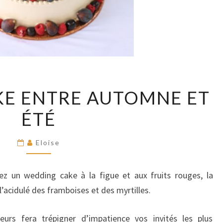
WEDDING
E ENTRE AUTOMNE ET
CAKE
ÉTÉ
ENTRE
AUTOMNE
ET
Eloise
ÉTÉ
 un wedding cake à la figue et aux fruits rouges, la
l’acidulé des framboises et des myrtilles.
urs fera trépigner d’impatience vos invités les plus