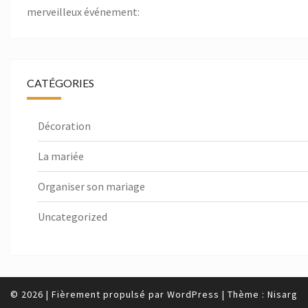
merveilleux événement:
CATÉGORIES
Décoration
La mariée
Organiser son mariage
Uncategorized
© 2026
|
Fièrement propulsé par
WordPress
|
Thème :
Nisarg