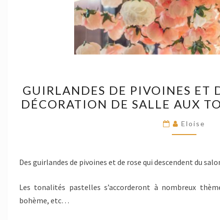
GUIRLA
GUIRLANDES DE PIVOINES ET 
DE
DÉCORATION DE SALLE AUX TO
PIVOINE
ET
Eloise
DE
ROSES
POUR
Des guirlandes de pivoines et de rose qui descendent du salo
UNE
DÉCORA
Les tonalités pastelles s’accorderont à nombreux thèm
DE
bohème, etc…
SALLE